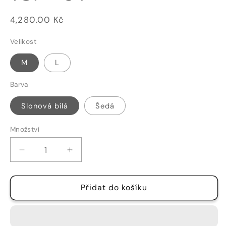
Běžná
4,280.00 Kč
cena
Velikost
M
L
Barva
Slonová bílá
Šedá
Množství
Množství
Snížit
Zvýšit
množství
množství
produktu
produktu
Přidat do košíku
TOP
TOP
-
-
34
34