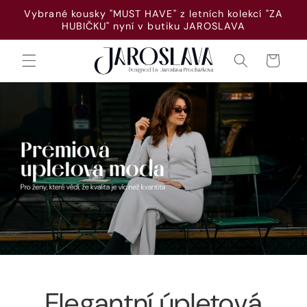
Přejít k
Vybrané kousky "MUST HAVE" z letních kolekcí "ZA
obsahu
HUBIČKU" nyní v butiku JAROSLAVA
Košík
Elegantní úpletová