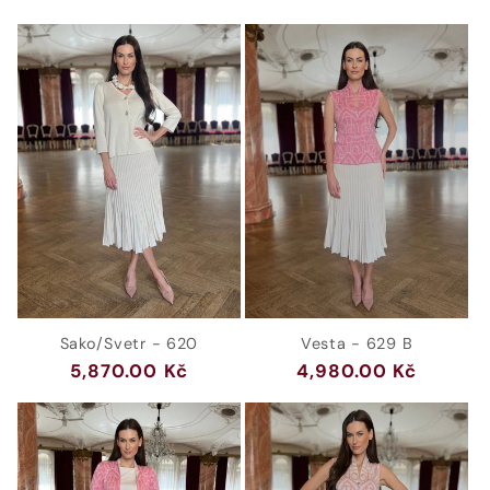
Sako/Svetr - 620
Vesta - 629 B
Běžná
5,870.00 Kč
Běžná
4,980.00 Kč
cena
cena