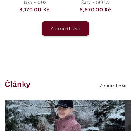
Sako - 002
Šaty - 566 A
Běžná
8,170.00 Kč
Běžná
6,670.00 Kč
cena
cena
Zobrazit vše
Články
Zobrazit vše