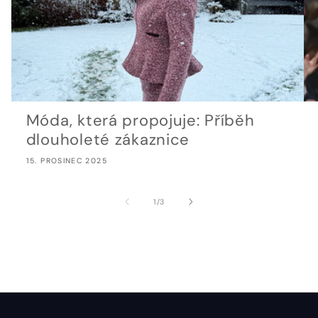
Móda, která propojuje: Příběh
dlouholeté zákaznice
15. PROSINEC 2025
z
1
/
3