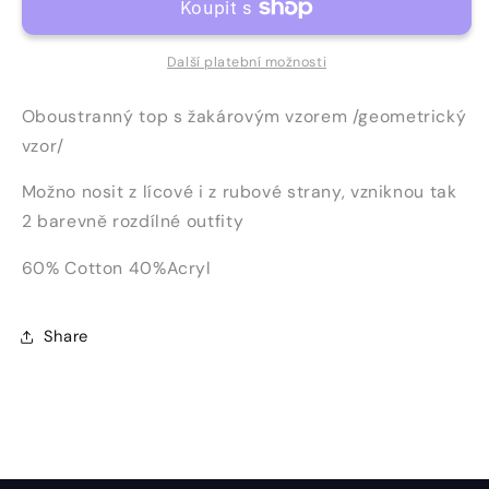
606
606
C
C
Další platební možnosti
Oboustranný top s žakárovým vzorem /geometrický
vzor/
Možno nosit z lícové i z rubové strany, vzniknou tak
2 barevně rozdílné outfity
60% Cotton 40%Acryl
Share