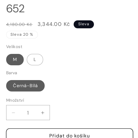
652
Běžná
Výprodejová
3,344.00 Kč
4,180.00 Kč
Sleva
cena
cena
Sleva 20 %
Velikost
M
L
Barva
Černá-Bílá
Množství
Množství
Snížit
Zvýšit
množství
množství
produktu
produktu
Přidat do košíku