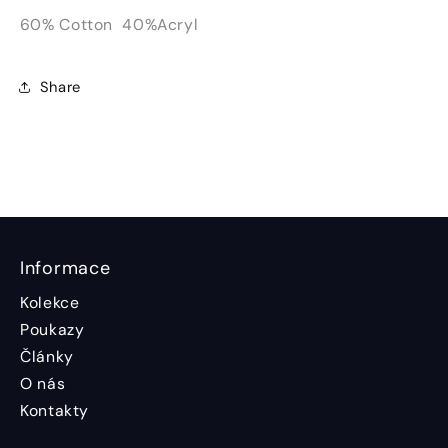
60% Cotton 40%Acryl
Share
Informace
Kolekce
Poukazy
Články
O nás
Kontakty