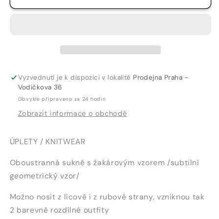
SUKNĚ
SUKNĚ
ÚZKÁ
ÚZKÁ
KRÁTKÁ
KRÁTKÁ
-
-
652
652
Vyzvednutí je k dispozici v lokalitě
Prodejna Praha –
Vodičkova 36
Obvykle připraveno za 24 hodin
Zobrazit informace o obchodě
ÚPLETY / KNITWEAR
Oboustranná sukně s žakárovým vzorem /subtilní
geometrický vzor/
Možno nosit z lícové i z rubové strany, vzniknou tak
2 barevně rozdílné outfity