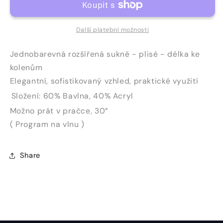
A
A
Další platební možnosti
Jednobarevná rozšířená sukně - plisé - délka ke
kolenům
Elegantní, sofistikovaný vzhled, praktické využití
Složení:
60% Bavlna, 40% Acryl
Možno prát v pračce, 30°
( Program na vlnu )
Share