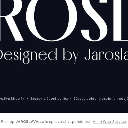
Zásady vrácení peněz
Zásady ochrany osobních údaj
yužívá Shopify.
E-shop
JAROSLAVA.cz
je spravován společností
All In Web Service
.