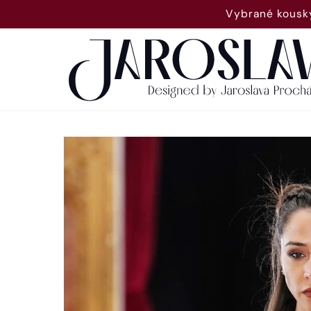
Přejít k
Vybrané kousky
obsahu
Přejít na
informace
o
produktu