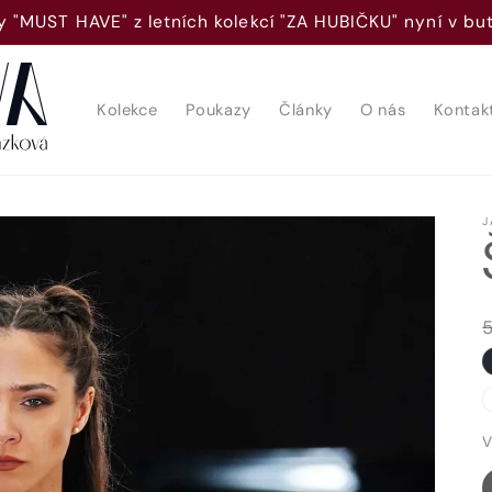
 "MUST HAVE" z letních kolekcí "ZA HUBIČKU" nyní v b
Kolekce
Poukazy
Články
O nás
Kontak
J
V