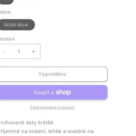
nebo
nebo
nedostupná
nedostupná
varianta
varianta
BARVA
Vyprodaná
ŠEDÁ BÍLÁ
nebo
nedostupná
varianta
nožství
nožství
Snížit
Zvýšit
množství
množství
produktu
produktu
Vyprodáno
ŠATY
ŠATY
-
-
614
614
Další platební možnosti
Pruhované šaty krátké
říjemné na nošení, lehké a snadné na