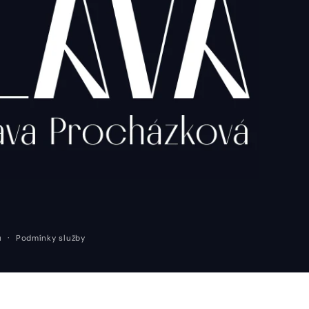
ů
Podmínky služby