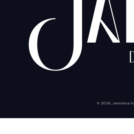
© 2026,
Jaroslava
V