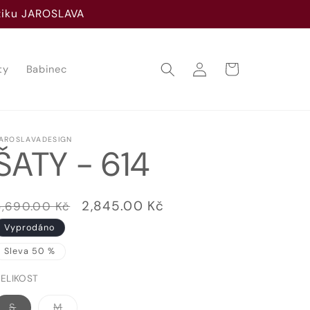
utiku JAROSLAVA
Přihlásit
Košík
ty
Babinec
se
AROSLAVADESIGN
ŠATY - 614
Běžná
Výprodejová
2,845.00 Kč
5,690.00 Kč
cena
cena
Vyprodáno
Sleva 50 %
ELIKOST
Vyprodaná
Vyprodaná
S
M