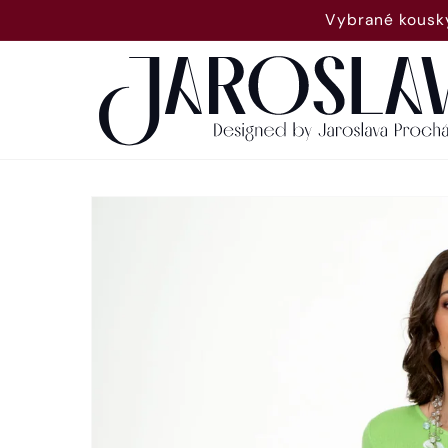
Přejít k
Vybrané kousky
obsahu
Přejít na
informace
o
produktu