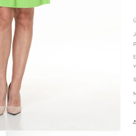
J
E
v
v