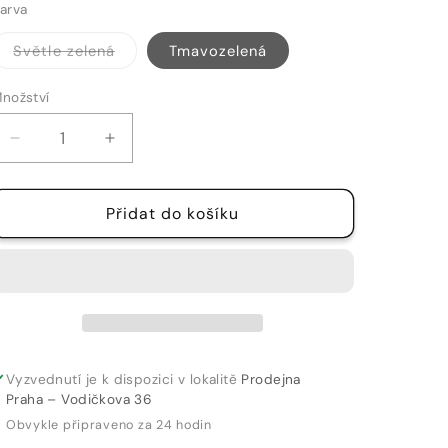
varianta
varianta
arva
Vyprodaná
Světle zelená
Tmavozelená
nebo
nedostupná
varianta
nožství
nožství
Snížit
Zvýšit
množství
množství
produktu
produktu
Přidat do košíku
ŠATY
ŠATY
-
-
566
566
A
A
Vyzvednutí je k dispozici v lokalitě
Prodejna
Praha – Vodičkova 36
Obvykle připraveno za 24 hodin