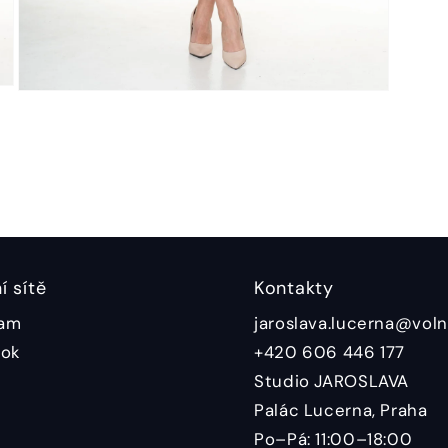
í sítě
Kontakty
ram
jaroslava.lucerna@voln
ok
+420 606 446 177
Studio JAROSLAVA
Palác Lucerna, Praha
Po–Pá: 11:00–18:00