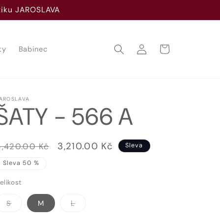
utiku JAROSLAVA
Přihlásit
Košík
ty
Babinec
se
AROSLAVA
ŠATY - 566 A
Běžná
Výprodejová
3,210.00 Kč
6,420.00 Kč
Sleva
cena
cena
Sleva 50 %
elikost
Vyprodaná
Vyprodaná
S
M
L
nebo
nebo
nedostupná
nedostupná