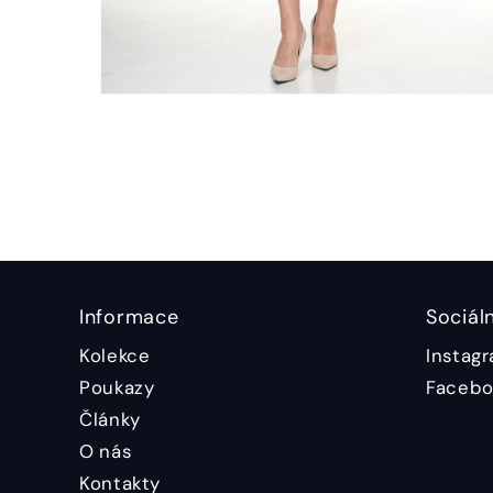
Informace
Sociáln
Kolekce
Instag
Poukazy
Facebo
Články
O nás
Kontakty