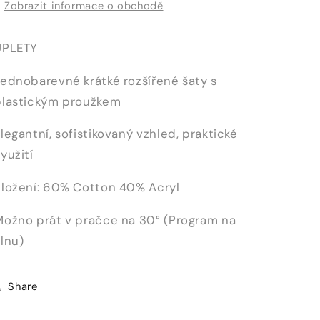
Zobrazit informace o obchodě
ÚPLETY
ednobarevné krátké rozšířené šaty s
plastickým proužkem
legantní, sofistikovaný vzhled, praktické
yužití
Složení: 60% Cotton 40% Acryl
Možno prát v pračce na 30° (Program na
lnu)
Share