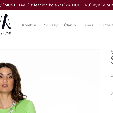
 "MUST HAVE" z letních kolekcí "ZA HUBIČKU" nyní v b
Kolekce
Poukazy
Články
O nás
Kontak
J
V