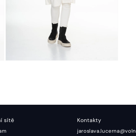
í sítě
Kontakty
ram
jaroslava.lucerna@voln