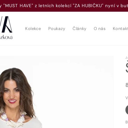
 "MUST HAVE" z letních kolekcí "ZA HUBIČKU" nyní v b
Kolekce
Poukazy
Články
O nás
Kontak
J
V
B