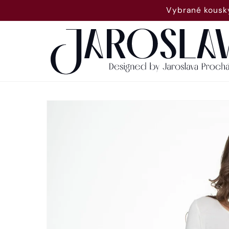
Přejít k
Vybrané kousky
obsahu
Přejít na
informace
o
produktu