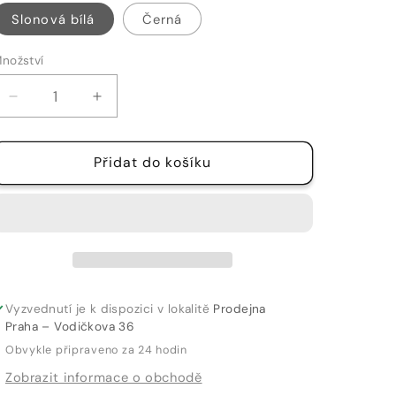
Slonová bílá
Černá
nožství
nožství
Snížit
Zvýšit
množství
množství
produktu
produktu
Přidat do košíku
ŠATY
ŠATY
-
-
31
31
Vyzvednutí je k dispozici v lokalitě
Prodejna
Praha – Vodičkova 36
Obvykle připraveno za 24 hodin
Zobrazit informace o obchodě