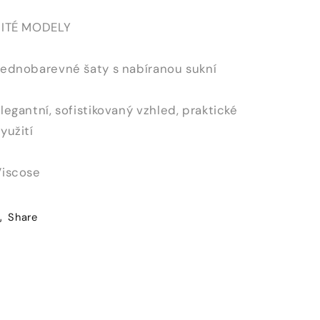
ŠITÉ MODELY
Jednobarevné šaty s nabíranou sukní
legantní, sofistikovaný vzhled, praktické
yužití
Viscose
Share