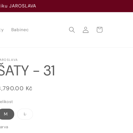
utiku JAROSLAVA
Přihlásit
Košík
ty
Babinec
se
AROSLAVA
ŠATY - 31
Běžná
8,790.00 Kč
cena
elikost
Vyprodaná
M
L
nebo
nedostupná
varianta
arva