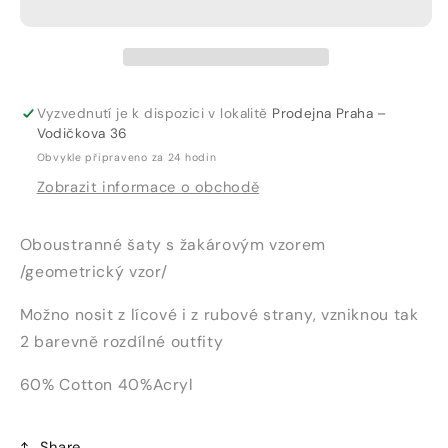
079
079
C
C
Vyzvednutí je k dispozici v lokalitě
Prodejna Praha –
Vodičkova 36
Obvykle připraveno za 24 hodin
Zobrazit informace o obchodě
Oboustranné šaty s žakárovým vzorem
/geometrický vzor/
Možno nosit z lícové i z rubové strany, vzniknou tak
2 barevně rozdílné outfity
60% Cotton 40%Acryl
Share