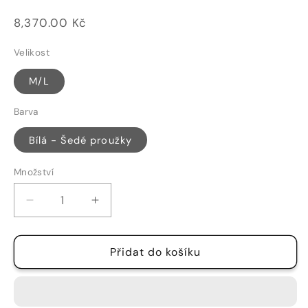
Běžná
8,370.00 Kč
cena
Velikost
M/L
Barva
Bílá - Šedé proužky
Množství
Množství
Snížit
Zvýšit
množství
množství
produktu
produktu
Přidat do košíku
ŠATO/KABÁT
ŠATO/KABÁT
-
-
61
61