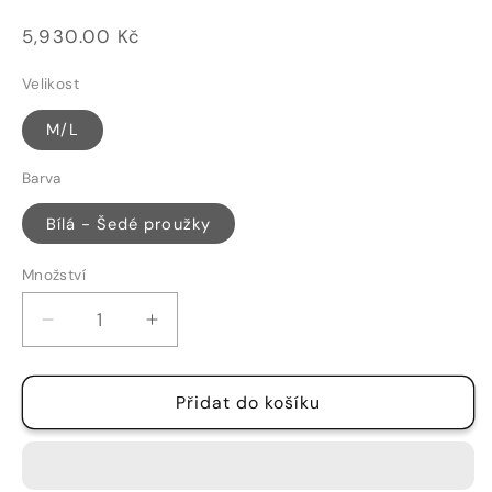
Běžná
5,930.00 Kč
cena
Velikost
M/L
Barva
Bílá - Šedé proužky
Množství
Množství
Snížit
Zvýšit
množství
množství
produktu
produktu
Přidat do košíku
ŠATO/HALENA
ŠATO/HALENA
-
-
73
73