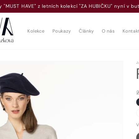
 "MUST HAVE" z letních kolekcí "ZA HUBIČKU" nyní v b
Kolekce
Poukazy
Články
O nás
Kontak
J
V