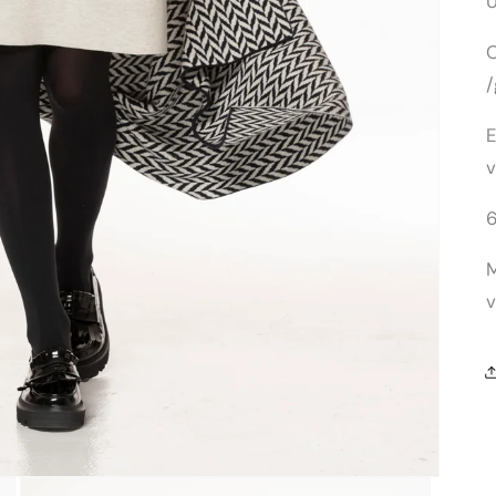
E
v
v