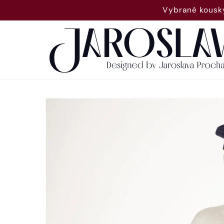
Přejít k
Vybrané kousky
obsahu
Přejít na
informace
o
produktu