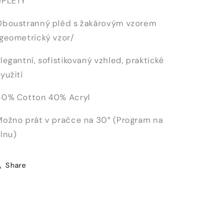
ÚPLETY
Oboustranný pléd s žakárovým vzorem
/geometrický vzor/
legantní, sofistikovaný vzhled, praktické
yužití
60% Cotton 40% Acryl
Možno prát v pračce na 30° (Program na
lnu)
Share