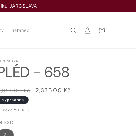
utiku JAROSLAVA
Přihlásit
Košík
ty
Babinec
se
AROSLAVA
PLÉD - 658
Běžná
Výprodejová
2,336.00 Kč
2,920.00 Kč
cena
cena
Vyprodáno
Sleva 20 %
elikost
Vyprodaná
S