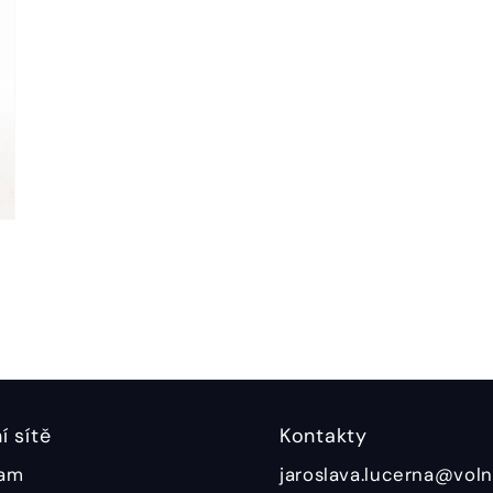
í sítě
Kontakty
ram
jaroslava.lucerna@voln