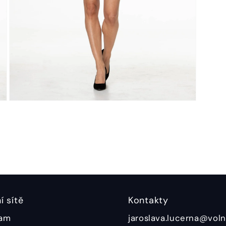
í sítě
Kontakty
ram
jaroslava.lucerna@voln