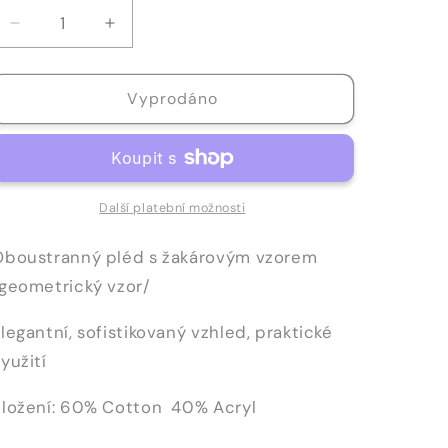
Snížit
Zvýšit
množství
množství
produktu
produktu
Vyprodáno
PLÉD
PLÉD
-
-
633
633
Další platební možnosti
Oboustranný pléd s žakárovým vzorem
/geometrický vzor/
legantní, sofistikovaný vzhled, praktické
yužití
Složení: 60% Cotton 40% Acryl