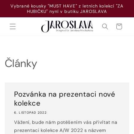
Přejít k
Vybrané kousky "MUST HAVE" z letních kolekcí "ZA
obsahu
HUBIČKU" nyní v butiku JAROSLAVA
Košík
Články
Pozvánka na prezentaci nové
kolekce
6. LISTOPAD 2022
Vážení, bude nám potěšením vás přivítat na
prezentaci kolekce A/W 2022 s názvem