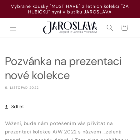
Přejít k
Vybrané kousky "MUST HAVE" z letních kolekcí "ZA
obsahu
HUBIČKU" nyní v butiku JAROSLAVA
Košík
Pozvánka na prezentaci
nové kolekce
6. LISTOPAD 2022
Sdílet
Vážení, bude nám potěšením vás přivítat na
prezentaci kolekce A/W 2022 s názvem ...zelená