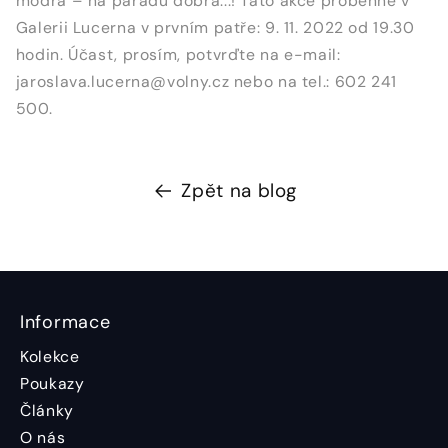
modrá – na parádu dobrá...! Tato akce proběhne v
Galerii Lucerna v prvním patře: 9. 11. 2022 od 19.30
hodin. Účast, prosím, potvrďte na e-mail:
jaroslava.lucerna@volny.cz nebo na tel.: 602 241
500.
Zpět na blog
Informace
Kolekce
Poukazy
Články
O nás