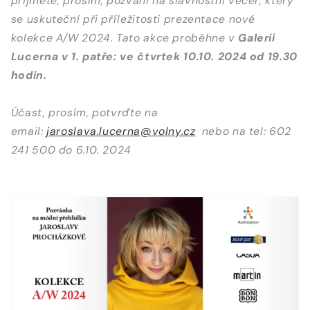
přijměte, prosím, pozvání na slavnostní večer, který
se uskuteční při příležitosti prezentace nové
kolekce A/W 2024. Tato akce proběhne v
Galerii
Lucerna v 1. patře: ve čtvrtek 10.10. 2024 od 19.30
hodin.
Účast, prosím, potvrďte na
email:
jaroslava.lucerna@volny.cz
nebo na tel: 602
241 500 do 6.10. 2024