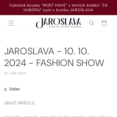
Přejít k
Vybrané kousky "MUST HAVE" z letních kolekcí "ZA
obsahu
HUBIČKU" nyní v butiku JAROSLAVA
Košík
JAROSLAVA - 10. 10.
2024 - FASHION SHOW
23. ZÁŘÍ 2024
Sdílet
DRAZÍ PŘÁTELÉ,