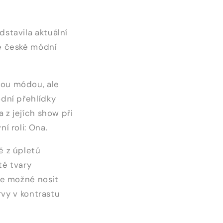
stavila aktuální
ce české módní
nou módou, ale
dní přehlídky
 z jejích show při
í roli: Ona.
ě z úpletů
té tvary
je možné nosit
rvy v kontrastu