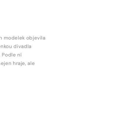
h modelek objevila
lenkou divadla
 Podle ní
ejen hraje, ale