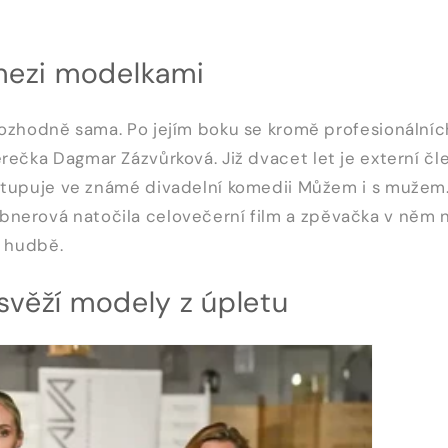
mezi modelkami
rozhodně sama. Po jejím boku se kromě profesionálníc
erečka
Dagmar Zázvůrková
. Již dvacet let je externí č
stupuje ve známé divadelní komedii Můžem i s mužem.
bnerová natočila celovečerní film
a zpěvačka v něm n
a hudbě.
 svěží modely z úpletu