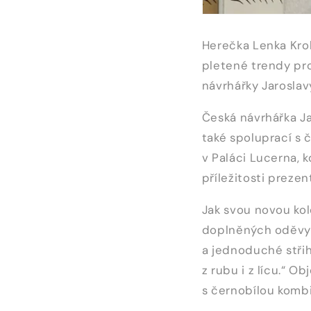
Herečka Lenka Krob
pletené trendy pr
návrhářky Jaroslavy
Česká návrhářka J
také spoluprací s 
v Paláci Lucerna, 
příležitosti preze
Jak svou novou kol
doplněných oděvy z
a jednoduché střih
z rubu i z lícu.“ O
s černobílou kombi