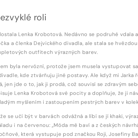
ezvyklé roli
dostala
Lenka Krobotová
.
Nedávno se podruhé vdala
a
čka a členka Dejvického divadla, ale stala se hvězdo
úpletových outfitech výrazných barev.
sem byla nervózní, protože jsem musela vystupovat sa
divadle, kde ztvárňuju jiné postavy. Ale když mi Jarka ř
, jen jde o to, jak ji prodá, což souvisí se zdravým 
isuje Lenka Krobotová své pocity a doplňuje, že ji ná
ladým myšlením i zastoupením pestrých barev v kolek
 že se učí být v barvách odvážná a líbí se jí khaki, výr
ladu i na červenou: „Móda mě baví a z českých návrhář
Ročňové, která vystupuje pod značkou Roji, Josefiny B