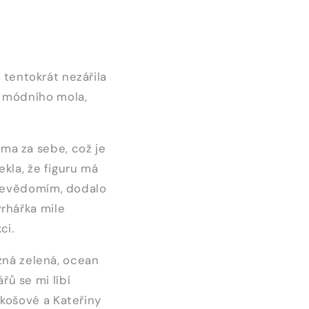
 tentokrát nezářila
u módního mola,
ma za sebe, což je
ekla, že figuru má
sebevědomím, dodalo
vrhářka mile
ci.
azná zelená, ocean
ů se mi líbí
akošové a Kateřiny