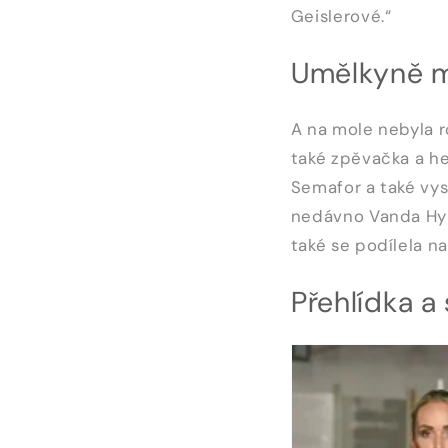
Geislerové.“
Umělkyně 
A na mole nebyla 
také zpěvačka a h
Semafor a také vy
nedávno
Vanda Hy
také se podílela n
Přehlídka a