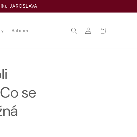
utiku JAROSLAVA
Přihlásit
Košík
ty
Babinec
se
li
 Co se
žná