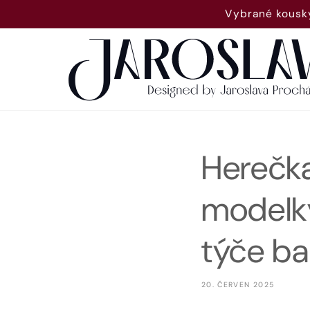
Přejít k
Vybrané kousky
obsahu
Herečka
modelky
týče ba
20. ČERVEN 2025