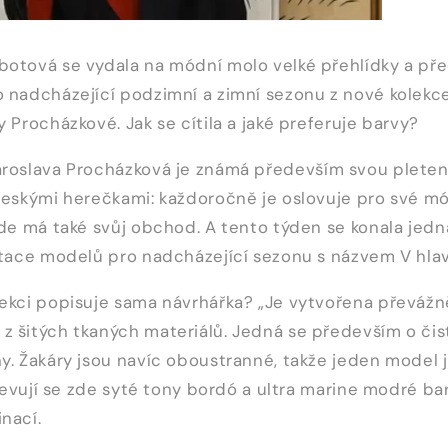
otová se vydala na módní molo velké přehlídky a před
o nadcházející podzimní a zimní sezonu z nové kolek
 Procházkové. Jak se cítila a jaké preferuje barvy?
aroslava Procházková
je známá především svou plete
českými herečkami: každoročně je oslovuje pro své mó
kde má také svůj obchod. A tento týden se konala jedna
ntace modelů pro nadcházející sezonu s názvem V hlavn
ekci popisuje sama návrhářka? „Je vytvořena převážn
 šitých tkaných materiálů. Jedná se především o čis
y. Žakáry jsou navíc oboustranné, takže jeden model 
bjevují se zde syté tony bordó a ultra marine modré ba
nací.