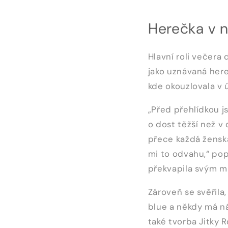
Herečka v n
Hlavní roli večera 
jako uznávaná here
kde okouzlovala v 
„Před přehlídkou j
o dost těžší než v 
přece každá ženská
mi to odvahu,“ pop
překvapila svým m
Zároveň se svěřila,
blue a někdy má ná
také tvorba Jitky 