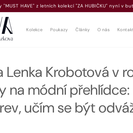
 "MUST HAVE" z letních kolekcí "ZA HUBIČKU" nyní v b
Kolekce
Poukazy
Články
O nás
Kontak
 Lenka Krobotová v ro
 na módní přehlídce:
rev, učím se být odvá